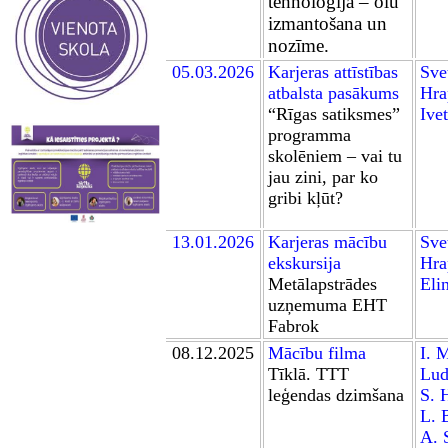
tehnoloģija – olu
izmantošana un
nozīme
.
05.03.2026
Karjeras attīstības
Sve
atbalsta pasākums
Hra
“Rīgas satiksmes”
Ive
programma
skolēniem – vai tu
jau zini, par ko
gribi kļūt?
13.01.2026
K
arjeras mācību
Sve
ekskursija
Hra
Metālapstrādes
El
i
uzņemuma EHT
Fabrok
0
8
.12.2025
Mācību film
a
I. 
Tīklā. TTT
Lud
leģendas dzimšana
S. 
L. 
A. 