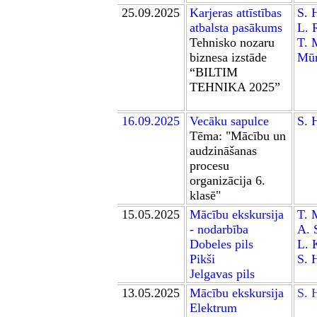
25.09.2025
Karjeras attīstības
S
.
H
atbalsta pasākums
L
.
R
Tehnisko nozaru
T.
biznesa izstāde
Mūr
“BILTIM
TEHNIKA 2025”
16
.09.2025
Vecāku sapulce
S. 
Tēma:
"Mācību un
audzināšanas
procesu
organizācija
6
.
klasē"
15.05.2025
M
ācību ekskursija
T. 
- nodarbība
A. 
Dobele
s pils
L. 
Pikši
S. 
Jelgavas pils
13.05
.2025
Mācību ekskursija
S. 
Elektrum