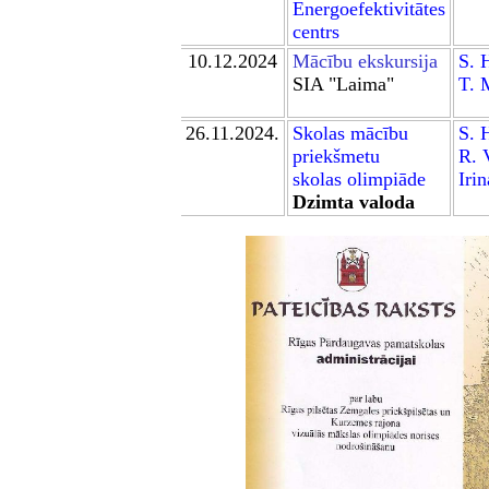
Energoefektivitātes
centr
s
10.12.2024
Mācību ekskursija
S. 
SIA "Laima"
T. 
26
.11.2024.
Skolas
mācību
S. 
priekšmetu
R. 
skolas olimpiād
e
Iri
Dzimta valoda