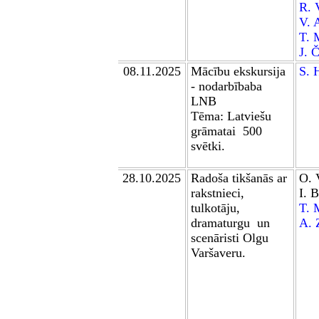
R. 
V. 
T. 
J. 
0
8
.11.2025
Mācību ekskursija
S. 
- nodarbībaba
LNB
Tēma: Latviešu
grāmatai 500
svētki.
28.10.2025
Radoša tikšanās ar
O. 
rakstnieci,
I. 
tulkotāju
,
T. 
dramaturgu
un
A. 
scenāristi Olgu
Var
š
averu.