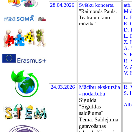
28.04.2026
Sv
ē
tku koncerts.
atb.
"Raimonds Pauls.
Moi
Teātra un kino
L. 
mūzika"
E. 
D. 
L. 
Z. 
A. 
S. 
R. 
V. 
V. 
24
.03.2026
Mācību ekskursija
R. 
S.
- nodarbība
Sigulda
Atb
"Siguldas
saldējums"
Tēma:
Saldējuma
gatavošanas