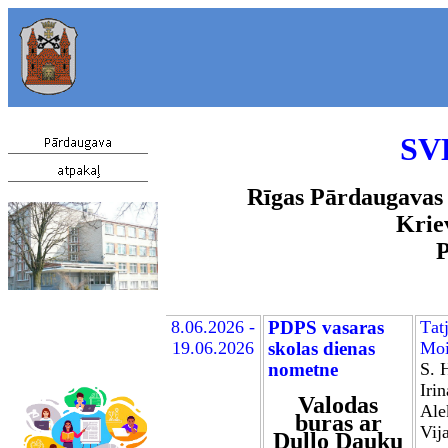
SV
Rīgas Pārdaugavas 
Kriev
P
8
.06.2026 -
PDPS vasaras
T
at
19.06.2026
skolas dienas
Moi
nometne
S. 
Irin
Valodas
Ale
buras ar
Vij
Dullo Dauku