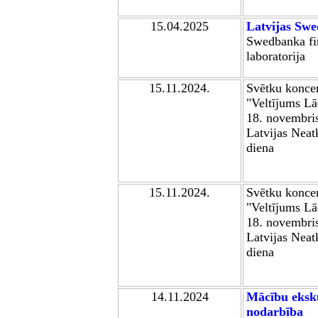
15.04.2025
Latvija
s
Swe
Swedbanka fi
laboratorija
15
.11.2024.
Sv
ētku konce
"
Veltījums L
18. novembris
Latvijas Neat
diena
15
.11.2024.
Sv
ētku konce
"
Veltījums L
18. novembris
Latvijas Neat
diena
14
.11.202
4
Mācību eksku
nodarbība