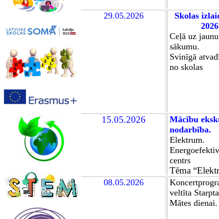
29.05.2026
Skolas izla
2026
Ceļā uz jaunu
sākumu
.
Svinīgā atvad
no skolas
15.05.2026
Mācību
eksk
nodarbība.
Elektrum
.
Energoefektiv
centrs
Tēma “Elektr
08.05.2026
Koncertprog
veltīta Starpt
Mātes dienai.