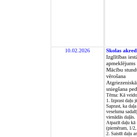
10.02.2026
Skolas akred
Izglītības ies
apmeklējums
Mācību stund
vērošana
Atgriezeniskā
sniegšana pe
Tēma: Kā veido
1. Izprast daļu 
Saprast, ka daļa 
veseluma sadal
vienādās daļās.
Atpazīt daļu kā 
(piemēram, 1/2, 
2. Saistīt daļu a