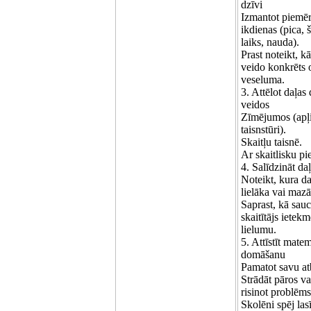
dzīvi
Izmantot piemē
ikdienas (pica, 
laiks, nauda).
Prast noteikt, k
veido konkrēts 
veseluma.
3. Attēlot daļas
veidos
Zīmējumos (apļi
taisnstūri).
Skaitļu taisnē.
Ar skaitlisku pi
4. Salīdzināt da
Noteikt, kura da
lielāka vai maz
Saprast, kā sauc
skaitītājs ietek
lielumu.
5. Attīstīt mate
domāšanu
Pamatot savu atb
Strādāt pāros va
risinot problēms
Skolēni spēj lasīt