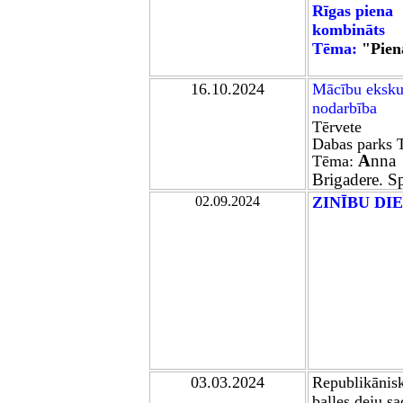
Rīgas piena
kombināts
Tēma:
"Pien
16
.10.2024
Mācību ekskur
nodarbība
Tērvete
Dabas parks 
A
nna
Tēma:
Brigadere. Sp
0
2
.09.202
4
ZINĪBU DI
0
3
.03.2024
Republikānis
balles deju s