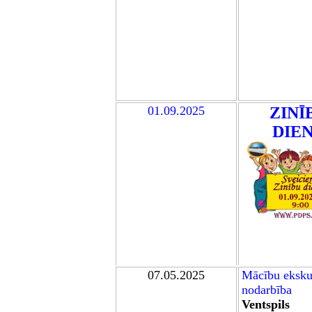
0
1
.09.202
5
ZINĪ
DIE
07
.05.2025
M
ācību eksku
nodarbība
Ventspils