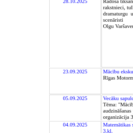
28
.10.2025
Radoša tikšan
rakstnieci, tu
dramaturgu
u
scenāristi
Olgu Var
š
ave
23.09.2025
Mācību eksku
Rīgas Motorm
05.09.2025
Vecāku sapul
Tēma:
"Mācī
audzināšanas
organizācija 3
04.09.2025
Mate
mātikas 
3.kl.