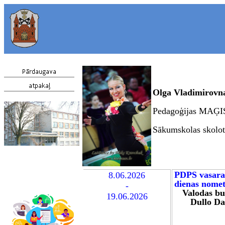
Olga
Vladimirov
Pedagoģijas MAĢI
Sākumskolas skolot
PDPS vasara
8
.06.2026
dienas nome
-
Valodas bu
19.06.2026
Dullo D