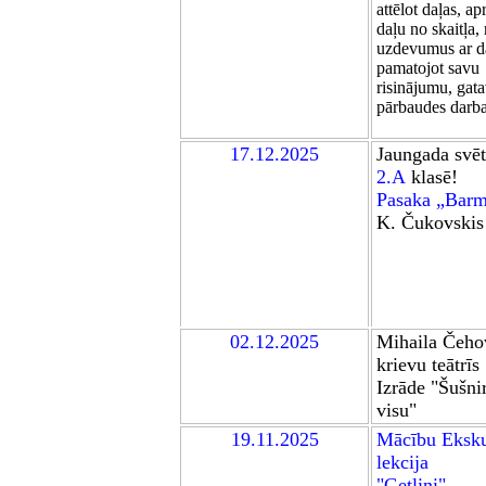
attēlot daļas, ap
daļu no skaitļa, 
uzdevumus ar d
pamatojot savu
risinājumu, gata
pārbaudes darb
17.12.2025
Jaungada svē
2.A
klasē
!
Pasaka „Barm
K. Čukovskis
02.12.2025
Mihaila Čeho
krievu teātrī
s
I
zrād
e
"
Šušni
visu
"
19
.11.2025
Mācību
Eksku
lekcija
"Getliņi"