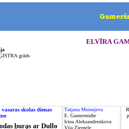
ELVĪRA GA
ja
ĢISTRA grāds
vasaras skolas dienas
T
atjana
Moisejeva
R
tne
E. Gamermidte
p
Irina Aleksandrenkova
odas buras ar Dullo
Vija Ziemele