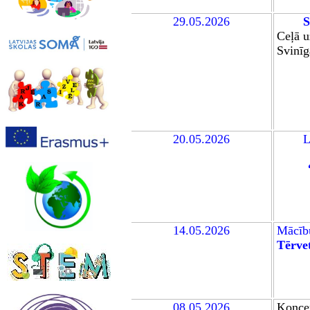
29.05.2026
S
Ceļā 
Svinīg
20.05.2026
L
14
.05.2026
Mācī
Tērve
08.05.2026
Koncer