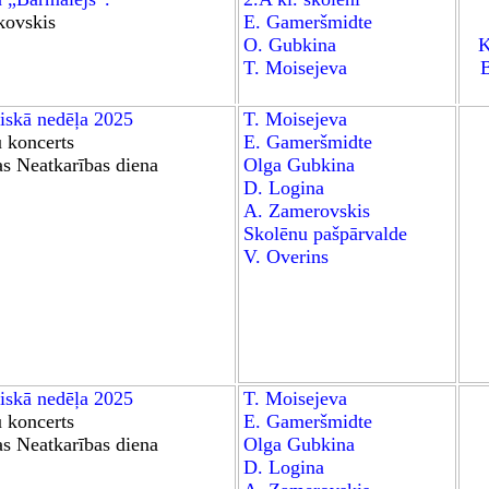
kovskis
E. Gameršmidte
O. Gubkina
K
T. Moisejeva
B
tiskā nedēļa 2025
T. Moisejeva
 koncerts
E. Gameršmidte
as Neatkarības diena
Olga Gubkina
D. Logina
A. Zamerovskis
Skolēnu pašpārvalde
V. Overins
tiskā nedēļa 2025
T. Moisejeva
 koncerts
E. Gameršmidte
as Neatkarības diena
Olga Gubkina
D. Logina