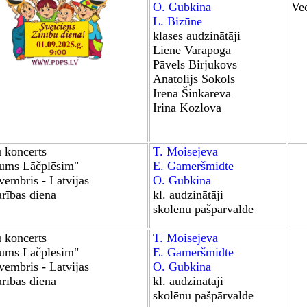
O. Gubkina
Ve
L. Bizūne
klases audzinātāji
Liene
Varapoga
P
ā
vels Birjukovs
Anatolijs Sokols
Irēna Šinkareva
Irina Kozlova
u koncerts
T. Moisejeva
jums Lāčplēsim
"
E. Gameršmidte
vembris - Latvijas
O. Gubkina
rības diena
kl. audzinātāji
skolēnu pašpārvalde
u koncerts
T. Moisejeva
jums Lāčplēsim
"
E. Gameršmidte
vembris - Latvijas
O. Gubkina
rības diena
kl. audzinātāji
skolēnu pašpārvalde