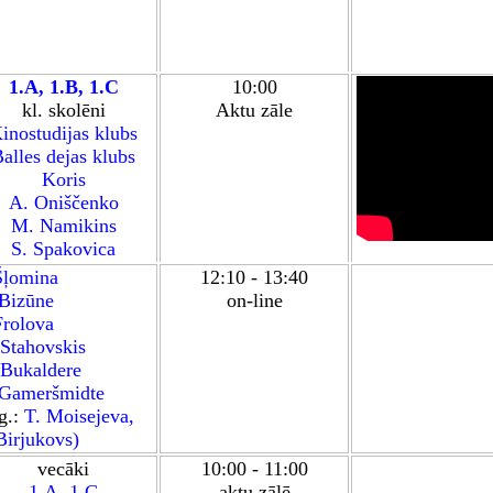
1.A
,
1.B
,
1.C
10
:00
kl. skolēni
Aktu z
ā
le
inostudijas klubs
alles dejas klubs
Koris
A. Oniščenko
M. Namikins
S. Spakovica
Šļomina
12:10 - 13:40
 Bizūne
on-line
Frolova
 Stahovskis
 Bukaldere
 Gameršmidte
g.:
T. Moisejeva,
Birjukovs
)
vecāki
10:00 - 11:00
1.A,
1.C
aktu zālē