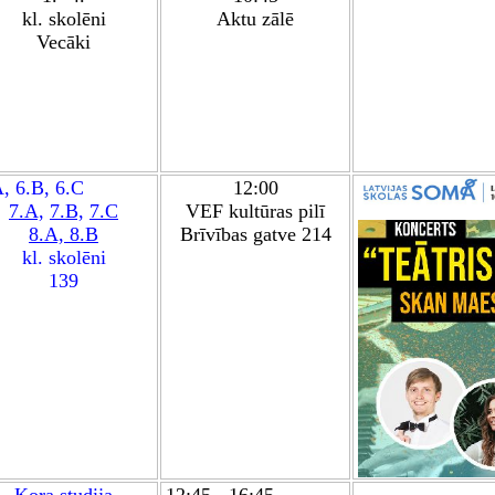
kl. skolēn
i
Aktu zālē
Vecāki
A,
6.B
,
6.C
12:00
7.A,
7.B,
7.C
VEF kultūras pilī
8.A,
8.B
Brīvības gatve 214
kl. skolēni
139