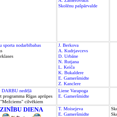
A. Zamerovskis
Skolēnu pašpārvalde
 sporta nodarbībab
as
J. Berkova
as
A. Kudrjavcevs
rklases
D. Urbāne
N. Rutjana
L. Keiča
K. Bukaldere
E. Gameršmidte
Z. Kanclere
 DARBU nedēļā
Liene Varapoga
t
programma
Rīgas aprūpes
E. Gameršmidte
 "Mežciems" cilvēkiem
ZINĪBU DIENA
T. Moisejeva
Sk
E. Gamer
šmidte
Sko