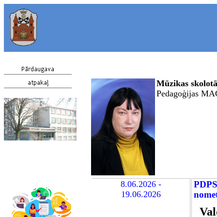
Mūzikas skolotā
Pedagoģijas MA
8
.06.2026 -
PDPS 
19.06.2026
nome
Val