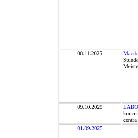
0
8
.11.2025
Mācību
Stund
Meiste
09.10.2025
LABO
koncer
centra
0
1
.09.202
5