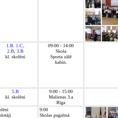
1.B
.
1.C,
09:00 - 14:00
2.B
,
3.B
Skola
kl. skolēni
Sporta zālē
kabin.
5.B
9:00 - 15:00
kl. skolēni
Malienas 3.a
Rīga
olēni
9:00
lotāji
Skolas pagalmā