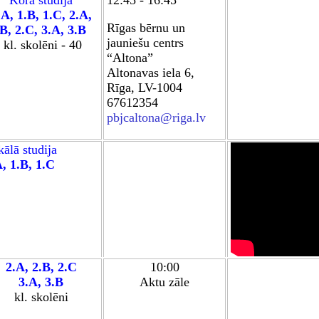
Kora studija
12:45 - 16:45
.A
,
1.B
,
1.C
,
2.A
,
Rīgas bērnu un
.B
,
2.C
,
3.A
,
3.B
jauniešu centrs
kl. skolēn
i - 40
“Altona”
Altonavas iela 6,
Rīga, LV-1004
67612354
pbjcaltona@riga.lv
ālā studija
A,
1.B,
1.C
2
.A
,
2
.B
,
2.C
10
:00
3.A
,
3
.B
Aktu z
ā
le
kl. skolēni