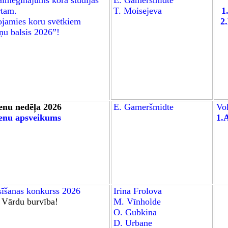
lmēģinājums kora studijas
E. Gameršmidte
rtam
.
T. Moisejeva
1
jamies koru svētkiem
2
ņu balsis 2026”!
ienu nedēļa 2026
E. Gameršmidte
Vok
ienu apsveikums
1
.
sīšanas konkurss
2026
Irina Frolova
:
Vārdu burvība!
M. Vīnholde
O. Gubkina
D. Urbane