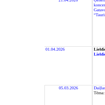
21.04.2026
Ģenerā
konce
Gatavo
“Tauri
01.04.2026
Lield
Lield
05.03.2026
Daiļla
Tēma