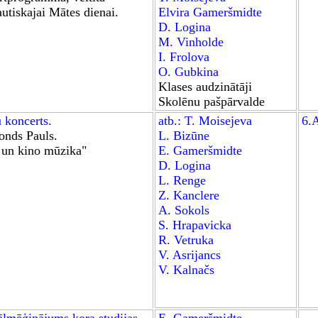
autiskajai Mātes dienai.
Elvira Gameršmidte
D. Logina
M. Vinholde
I. Frolova
O. Gubkina
Klases audzinātāji
Skolēnu pašpārvalde
u koncerts.
atb.: T. Moisejeva
6.
onds Pauls.
L. Bizūne
 un kino mūzika"
E. Gameršmidte
D. Logina
L. Renge
Z. Kanclere
A. Sokols
S. Hrapavicka
R. Vetruka
V. Asrijancs
V. Kalnačs