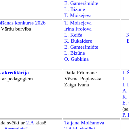
E. Gameršmidte
L. Bizūne
T. Moisejeva
sīšanas konkurss
2026
T. Moisejeva
:
Vārdu burvība!
Irina Frolova
L. Keiča
K
K. Bukaldere
B
E. Gameršmidte
L. Bizūne
O. Gubkina
 akreditācija
Daila Frīdmane
I. 
a ar pedagogiem
Vēsma Poplavska
L.
Zaiga Ivana
I. 
A.
K.
E.
(sa
P. 
da svētki
ar
2.A
klasē
!
Tatjana Molčanova
 „Barmalejs”.
2.A kl. skolēni