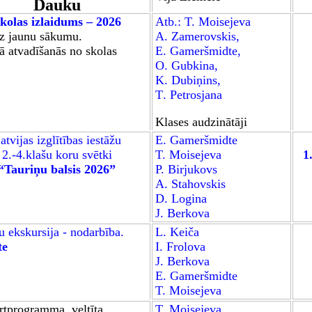
Dauku
kolas izlaidums – 2026
Atb.:
T. Moisejeva
uz jaunu sākumu
.
A. Zamerovskis,
ā atvadīšanās no skolas
E
.
Gameršmidte
,
O
.
Gubkina
,
K
.
Dubiņins
,
T
.
Petrosjana
Klases audzinātāji
atvijas izglītības iestāžu
E. Gameršmidte
2.-4.klašu koru svētki
T. Moisejeva
1
“Tauriņu balsis 2026”
P. Birjukovs
A. Stahovskis
D. Logina
J. Berkova
bu
ekskursija - nodarbība.
L. Keiča
te
I. Frolova
J. Berkova
E. Gameršmidte
T. Moisejeva
tprogramma, veltīta
T. Moisejeva