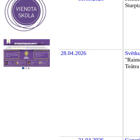
Starpt
28.04.2026
Sv
ē
tk
"Raim
Teātra