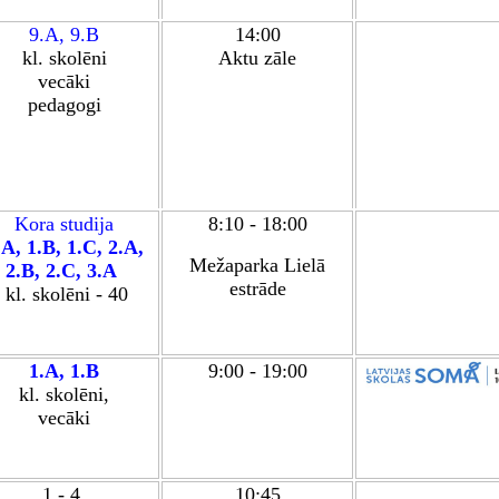
9.
A
,
9.
B
14:00
kl. skolēni
Aktu zāle
vecāki
pedagogi
Kora studija
8:10 - 18:00
.A
,
1.B
,
1.C
,
2.A
,
Mežaparka Lielā
2.B
,
2.C
,
3.A
estrāde
kl. skolēn
i - 40
1.A
,
1.B
9:00 - 19:00
kl. skolēn
i,
vecāki
1.- 4.
10:45