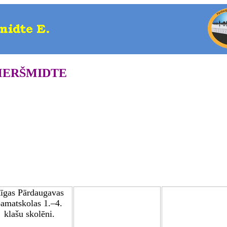
MERŠMIDTE
īgas Pārdaugavas
amatskolas 1.–4.
klašu skolēni
.