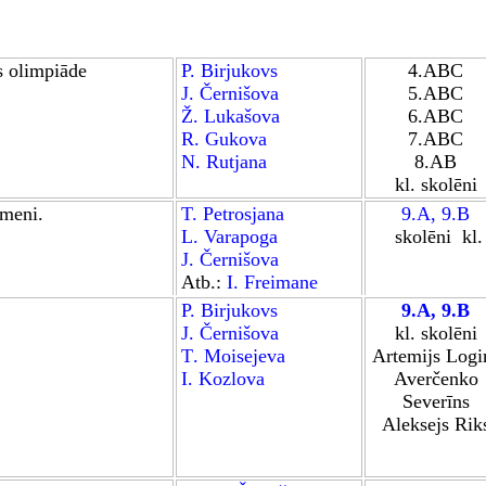
s olimpiāde
P. Birjukovs
4.ABC
J. Černišova
5.ABC
Ž. Lukašova
6.ABC
R. Gukova
7.ABC
N. Rutjana
8.AB
kl. skolēni
meni.
T. Petrosjana
9.A
,
9.B
L. Varapoga
skolēni
kl.
J. Černišova
Atb.:
I.
Freimane
P. Birjukovs
9.A
,
9.B
J. Černišova
kl. skolēni
T
.
Moisejeva
Artemijs Logi
I. Kozlova
Averčenko
Severīns
Aleksejs Rik