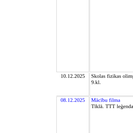
10
.1
2
.2025
Skolas
fizikas oli
9.kl.
0
8
.12.2025
Mācību film
a
Tīklā. TTT leģend