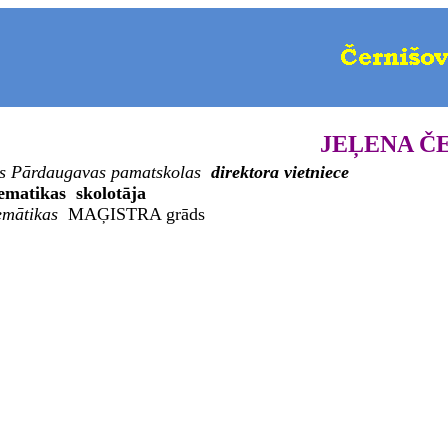
JEĻENA Č
s Pārdaugavas pamatskolas
d
irektora vietniece
matikas skolotāja
mātikas
MAĢISTRA grāds