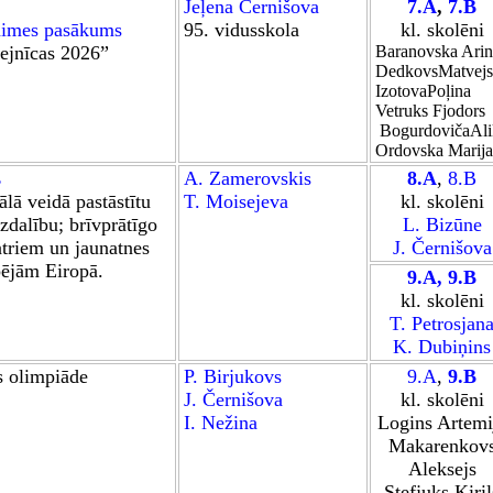
Jeļena Černišova
7
.A
,
7.B
aimes pasākums
95. vidusskola
kl. skolēni
ejnīcas 2026”
Baranovska Arin
DedkovsMatvejs
IzotovaPoļina
Vetruks Fjodors
BogurdovičaAli
Ordovska Marija
s
A. Zamerovskis
8.A
,
8.B
ālā veidā pastāstītu
T. Moisejeva
kl. skolēni
zdalību; brīvprātīgo
L. Bizūne
ntriem un jaunatnes
J. Černišova
pējām Eiropā.
9.A
,
9.B
kl. skolēni
T. Petrosjan
K. Dubi
ņ
ins
s olimpiāde
P. Birjukovs
9.A
,
9.B
J. Černišova
kl. skolēni
I. Nežina
Logins Artemi
Makarenkov
Aleksejs
Stefjuks Kiril