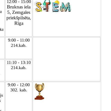
12:00 - 15:00
Bruknas iela
a
5, Zemgales
priekšpilsēta,
Rīga
ka
9:00 - 11:00
214.kab.
11:10 - 13:10
214.kab.
a
9:00 - 12:00
302. kab.
js
s
s