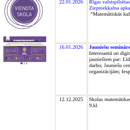
22.01.2026
Rīgas valstspilsētas
Ziepniekkalna apk
“Matemātiskās kaf
16.01.2026
Jauniešu seminār
I
nteresantā un digit
jauniešiem par: Līd
darbu; Jauniešu ce
organizācijām; Ies
12
.1
2
.2025
Skolas matem
ātika
9.kl.