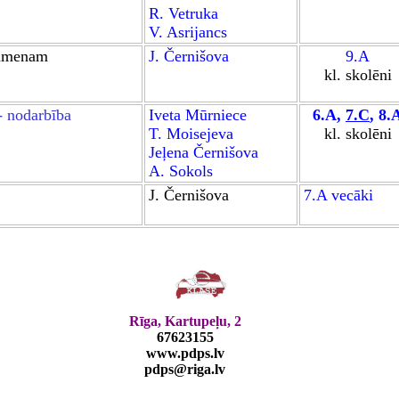
R. Vetruka
V. Asrijancs
sāmenam
J. Černišova
9.A
kl. skolēni
- nodarbība
Iveta Mūrniece
6.A
,
7.C
,
8.
T. Moisejeva
kl. skolēni
Jeļena Černišova
A. Sokols
J. Černišova
7.A vecāki
Rīga, Kartupeļu, 2
67623
1
55
www.pdps.lv
pdps@riga.lv