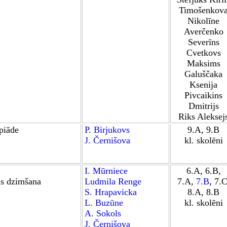
Timošenkov
Nikolīne
Averčenko
Severīns
Cvetkovs
Maksims
Galuščaka
Ksenija
Pivcaikins
Dmitrijs
Riks Aleksej
mpiāde
P. Birjukovs
9.A, 9.B
J. Černišova
kl. skolēni
I. Mūrniece
6.A, 6.B,
as dzimšana
Ludmila Renge
7.A,
7.B
,
7.C
S. Hrapavicka
8.A, 8.B
L. Buzūne
kl. skolēni
A. Sokols
J. Černišova