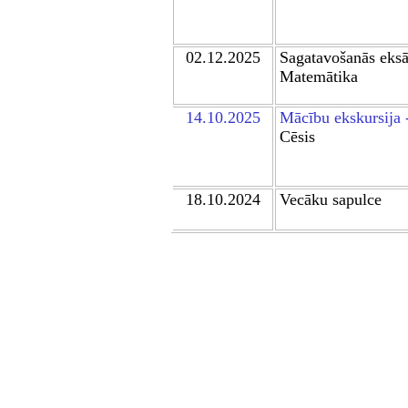
0
2
.12.2025
Sagatavošanās ek
Matemātika
14.10.2025
Mācību ekskursija 
Cēsis
1
8.10.2024
Vecāku sapulce