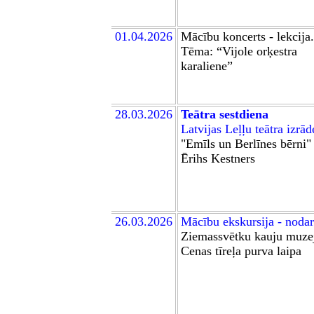
01.04.2026
M
ācību
koncerts - lekcija.
Tēma:
“Vijole orķestra
karaliene”
2
8
.
03.2026
Teātra sestdiena
Latvijas Leļļu teātra izrād
"Emīls un Berlīnes bērni"
Ērihs Kestners
26
.03.2026
Mācību
ekskursija -
nodar
Z
iemassvētku kauju muze
Cenas tīreļa
purva
laipa