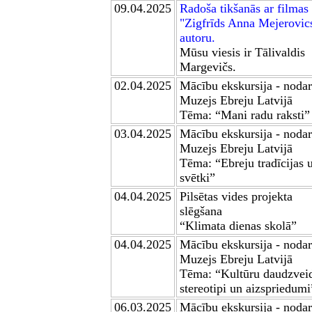
09.04
.2025
Radoša tikšanās ar filmas
"
Zigfrīds
Anna Mejerovic
autoru.
Mūsu viesis ir Tālivaldis
Margevičs.
02.04
.2025
Mācību ekskursija - noda
Muzejs Ebreju Latvijā
Tēma: “Mani radu raksti”
03.04
.2025
Mācību ekskursija - noda
Muzejs Ebreju Latvijā
Tēma: “Ebreju tradīcijas 
svētki”
04.04
.2025
Pilsētas vides projekta
slēgšana
“Klimata dienas skolā”
04.04
.2025
Mācību ekskursija - noda
Muzejs Ebreju Latvijā
Tēma: “Kultūru daudzveid
stereotipi un aizspriedumi
06.03
.2025
Mācību ekskursija - noda