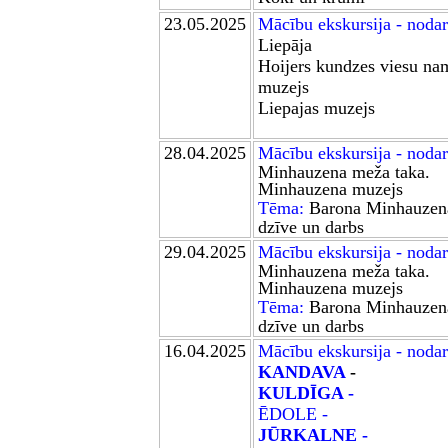
23.05.2025
M
ācību ekskursija - noda
Liepāja
Hoijers kundzes viesu na
muzejs
Liepajas muzejs
28.04
.2025
Mācību ekskursija
- nodar
Minhauzena meža taka.
Minhauzena muzejs
Tēma:
Barona Minhauzen
dzīve un darbs
29.04
.2025
Mācību ekskursija
- nodar
Minhauzena meža taka.
Minhauzena muzejs
Tēma:
Barona Minhauzen
dzīve un darbs
16.04.2025
Mācību ekskursija - noda
KANDAVA
-
KULDĪGA -
Ē
DOLE -
J
Ū
RKALNE -