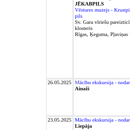
JĒKABPILS
Vēstures muzejs -
Krustpi
pils
Sv. Gara
vīriešu pareiztic
klosteris
Rīgas, Ķeguma, Pļaviņas
26.05.2025
M
ācību ekskursija - noda
Ainaži
23.05.2025
M
ācību ekskursija - noda
Liepāja