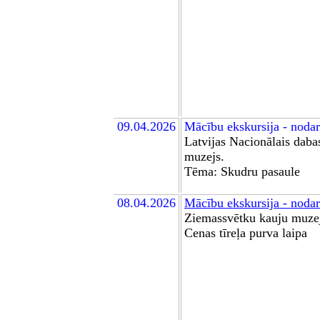
0
9
.04.2026
Mācību ekskursija
- noda
Latvijas Nacionālais daba
muzejs
.
Tēma:
Skudru pasaule
08.04.2026
Mācību
ekskursija -
nodar
Z
iemassvētku kauju muze
Cenas tīreļa
purva
laipa