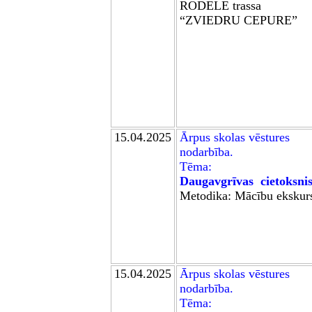
RODELE
trassa
“ZVIEDRU CEPURE”
15.04.2025
Ārpus skolas
vēstures
nodarb
ība.
Tēma:
Daugavgrīvas cietoksni
Metodika: Mācību ekskurs
15.04.2025
Ārpus skolas
vēstures
nodarb
ība.
Tēma: