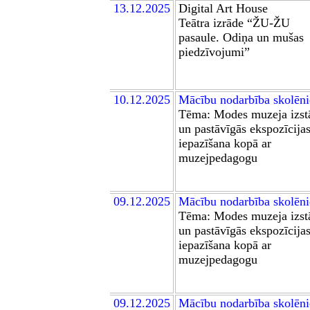
13.12.2025
Digital Art House
Teātra izrāde “ŽU-ŽU
pasaule. Odiņa un mušas
piedzīvojumi”
10
.12.2025
Mācību nodarbība skolēn
Tēma: Modes muzeja izst
un pastāvīgās ekspozīcija
iepazīšana kopā ar
muzejpedagogu
0
9
.12.2025
Mācību nodarbība skolēn
Tēma: Modes muzeja izst
un pastāvīgās ekspozīcija
iepazīšana kopā ar
muzejpedagogu
0
9
.12.2025
Mācību nodarbība skolēn