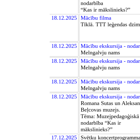
nodarbība
“Kas ir mākslinieks?”
18
.12.2025
Mācību film
a
Tīklā. TTT leģendas dzi
18
.12.2025
Mācību ekskursija - noda
Melngalvju nams
18
.12.2025
Mācību ekskursija - noda
Melngalvju nams
18
.12.2025
Mācību ekskursija - noda
Melngalvju nams
18
.12.2025
Mācību ekskursija - noda
Romana Sutas un Aleksan
Beļcovas muzejs.
Tēma: Muzejpedagoģiskā
nodarbība “Kas ir
mākslinieks?”
17
.12.2025
Svētku koncertprogramm