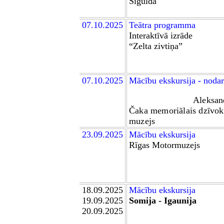
Sigu
lda
0
7
.10.2025
Teātra programma
Interaktīvā izrāde
“Zelta zivtiņa”
0
7
.10.2025
Mācību ekskursija - noda
Aleksand
Čaka memoriālais dzīvokl
muzejs
23.09.2025
Mācību ekskursija
Rīgas Motormuzejs
18.09.2025
Mācību ekskursija
19.09.2025
Somija - Igaunija
20.09.2025