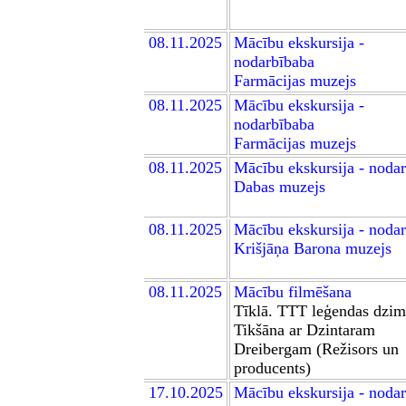
0
8
.11.2025
Mācību ekskursija -
nodarbībab
a
Farmācijas muzej
s
0
8
.11.2025
Mācību ekskursija -
nodarbībab
a
Farmācijas muzej
s
0
8.11.2025
Mācību ekskursija - noda
Dabas muzej
s
0
8.11.2025
Mācību ekskursija - noda
Krišjāņa Barona muzej
s
0
8.11.2025
Mācību filmēšana
Tīklā. TTT leģendas dzi
Tikšāna ar
Dzintar
am
Dreiberg
am (
Režisors un
producents
)
17.10.2025
Mācību ekskursija - noda