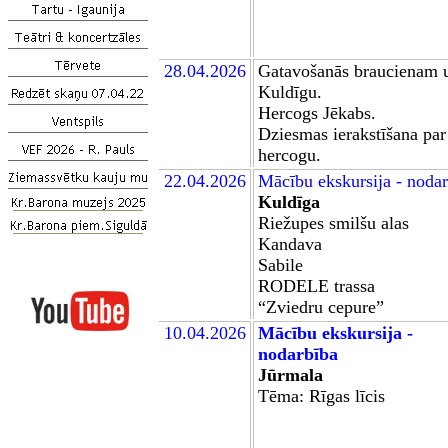
2
8
.04.2026
Gatavošanās braucienam 
Kuldīgu.
Hercogs Jēkabs.
Dziesmas ierakstīšana par
hercogu.
22.04.2026
M
ācību ekskursija - noda
Kuldīga
Rie
ž
upes smilšu alas
Kandava
Sabile
RODELE
trassa
“Z
viedru cepure
”
10.04.2026
Mācību
ekskursija -
nodarbība
Jūrmala
Tēma: Rīgas līcis