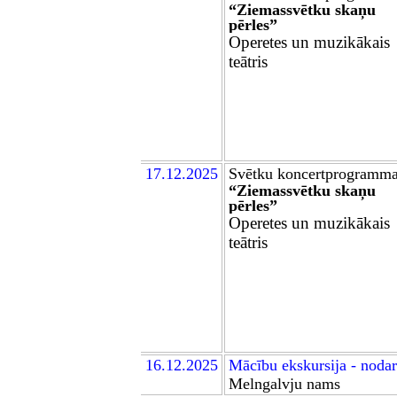
“Ziemassvētku skaņu
pērles”
Operetes un muzikākais
teātris
17
.12.2025
Svētku koncertprogramm
“Ziemassvētku skaņu
pērles”
Operetes un muzikākais
teātris
1
6
.12.2025
Mācību ekskursija - noda
Melngalvju nams