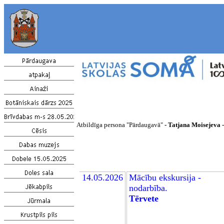
Atbildīga
persona "Pārdaugavā"
- Tatjana Moisejeva 
14
.05.2026
Mācību
ekskursija -
nodarbība.
Tērvete