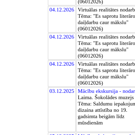
(06012026)
0
4
.12.2026
Virtuālas realitātes nodar
Tēma:
"Es saprotu literār
daiļdarbu caur mākslu"
(06012026)
0
4
.12.2026
Virtuālas realitātes nodar
Tēma:
"Es saprotu literār
daiļdarbu caur mākslu"
(06012026)
0
4
.12.2026
Virtuālas realitātes nodar
Tēma:
"Es saprotu literār
daiļdarbu caur mākslu"
(06012026)
0
3
.12.2025
Mācību ekskursija - noda
Laima. Šokolādes muzejs
Tēma: Saldumu iepakoju
dizaina attīstība no 19.
gadsimta beigām līdz
mūsdienām