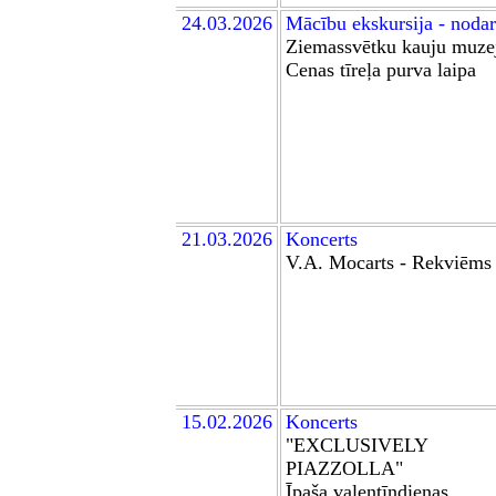
24
.03.2026
Mācību
ekskursija -
nodar
Z
iemassvētku kauju muze
Cenas tīreļa
purva
laipa
21
.03.2026
Koncerts
V.A. Mocarts - Rekviēms
15.02.2026
Koncerts
"EXCLUSIVELY
PIAZZOLLA"
Īpaša valentīndienas