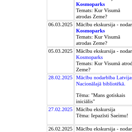
Kosmoparks
Temats: Kur Visumā
atrodas Zeme?
06.03
.2025
Mācību ekskursija - noda
Kosmoparks
Temats: Kur Visumā
atrodas Zeme?
05.03.2025
Mācību ekskursija - noda
Kosmoparks
Temats: Kur Visumā atro
Zeme?
2
8
.02.2025
Mācību
nodarbība Latvija
Nacionālajā bibliotēkā
.
Tēma:
"Mans gotiskais
iniciālis"
2
7
.02.2025
Mācību ekskursija
Tēma: Iepazīsti Saeimu!
2
6
.02.2025
Mācību ekskursija - noda