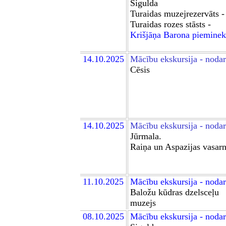
Sigu
lda
Turaidas muzejrezervāts -
Turaidas rozes stāsts
-
Krišjāņa Barona pieminek
14.10.2025
Mācību ekskursija - noda
Cēsis
14.10.2025
Mācību ekskursija - noda
Jūrmala.
Raiņa un Aspazijas vasarn
11.10.2025
Mācību ekskursija - noda
Baložu kūdras dzelsceļu
muzej
s
08.10.2025
Mācību ekskursija - noda