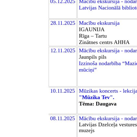
05.12.2025
Mācību ekskursija - noda
Latvijas Nacionālā biblio
28
.11.2025
Macību ekskursija
IGAUNIJA
Rīga – Tartu
Zinātnes centrs AHHA
12
.11.2025
Mācību ekskursija - noda
Jaunpils pils
Izzinoša nodarbība “Mazi
mūciņi”
10
.11.2025
M
ūzikas koncerts - lekcij
"Mūzika Tev".
Tēma: Daugava
0
8
.11.2025
Mācību ekskursija - noda
Latvijas Dzelceļa vestures
muzejs