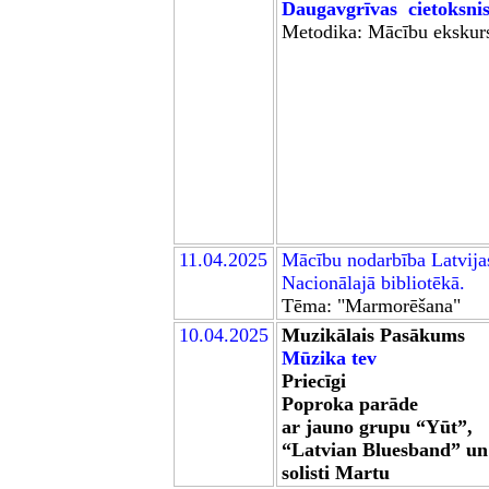
Daugavgrīvas cietoksni
Metodika: Mācību ekskurs
11.04.2025
Mācību
nodarbība Latvija
Nacionālajā bibliotēkā
.
Tēma:
"Marmorēšana"
1
0.04
.2025
Muzikālais Pasākums
Mūzika tev
Priecīgi
Poproka parāde
ar jauno grupu “Yūt”,
“Latvian Bluesband” un
solisti Martu