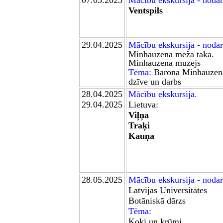
07
.05.2025
M
ācību ekskursija - noda
Ventspils
29.04
.2025
Mācību ekskursija
- nodar
Minhauzena meža taka.
Minhauzena muzejs
Tēma:
Barona Minhauzen
dzīve un darbs
28.04.2025
Mācību ekskursija.
29.04.2025
Lietuva:
Viļņa
Traķi
Kauņa
28.05
.2025
Mācību ekskursija
- nodar
Latvijas Universitātes
Botāniskā dārzs
Tēma:
Koki un krūmi