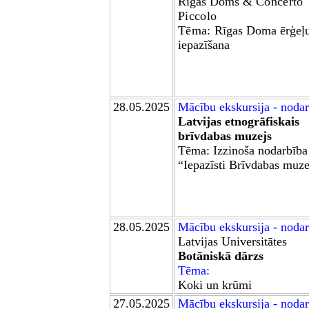
Rīgas Doms &
Concerto
Piccolo
Tēma:
Rīgas Doma ērģeļ
iepazīšana
28.05
.2025
Mācību ekskursija
- nodar
Latvijas etnogrāfiskais
brīvdabas muzejs
Tēma: Izzinoša nodarbība
“Iepazīsti Brīvdabas muz
28.05
.2025
Mācību ekskursija
- nodar
Latvijas Universitātes
Botāniskā dārzs
Tēma:
Koki un krūmi
27.05.2025
Mācību ekskursija - noda