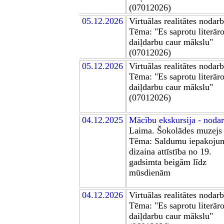
(07012026)
0
5
.12.2026
Virtuālas realitātes nodar
Tēma:
"Es saprotu literār
daiļdarbu caur mākslu"
(07012026)
0
5
.12.2026
Virtuālas realitātes nodar
Tēma:
"Es saprotu literār
daiļdarbu caur mākslu"
(07012026)
0
4
.12.2025
Mācību ekskursija - noda
Laima. Šokolādes muzejs
Tēma: Saldumu iepakoju
dizaina attīstība no 19.
gadsimta beigām līdz
mūsdienām
0
4
.12.2026
Virtuālas realitātes nodar
Tēma:
"Es saprotu literār
daiļdarbu caur mākslu"