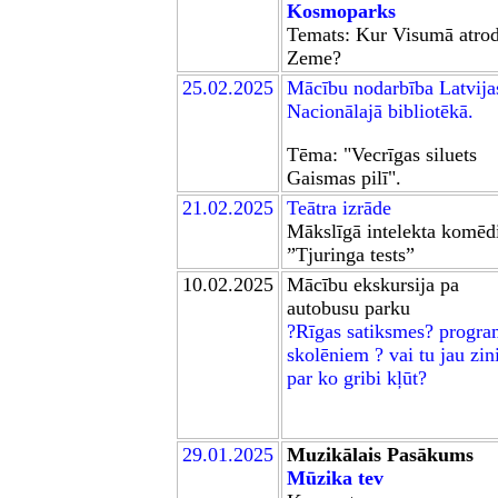
Kosmoparks
Temats: Kur Visumā atro
Zeme?
2
5
.02.2025
Mācību
nodarbība Latvija
Nacionālajā bibliotēkā
.
Tēma: "Vecrīgas siluets
Gaismas pilī".
21.02.2025
Teātra izrāde
Mākslīgā intelekta komēd
”Tjuringa tests”
10.02.2025
Mācību e
kskursija pa
autobusu parku
?Rīgas satiksmes? progr
skolēniem ? vai tu jau zini
par ko gribi kļūt?
2
9
.01.2025
Muzikālais Pasākums
Mūzika tev