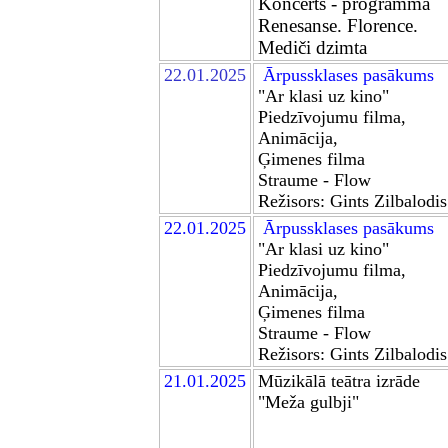
Koncerts - programma
Renesanse. Florence.
Mediči dzimta
2
2.01.2025
Ārpussklases pasākums
"Ar klasi uz kino"
Piedzīvojumu filma,
Animācija,
Ģimenes filma
Straume
-
Flow
Režisors
:
Gints Zilbalodis
22.01.2025
Ārpussklases pasākums
"Ar klasi uz kino"
Piedzīvojumu filma,
Animācija,
Ģimenes filma
Straume
-
Flow
Režisors
:
Gints Zilbalodis
21
.01.2025
M
ū
zikālā teātra izrāde
"Meža gulbji"