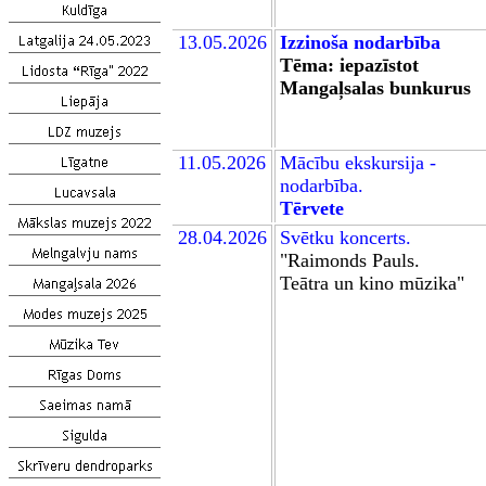
13.05.2026
Izzinoša nodarbība
Tēma: iepazīstot
Mangaļsalas bunkurus
11
.05.2026
Mācību
ekskursija -
nodarbība.
Tērvete
28.04.2026
Sv
ē
tku koncerts.
"Raimonds Pauls.
Teātra un kino mūzika"