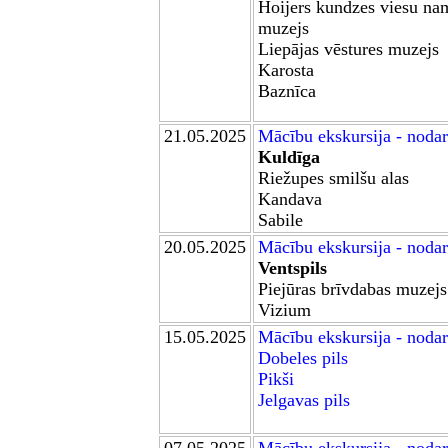
Hoijers kundzes viesu na
muzejs
Liepājas vēstures muzejs
Karosta
Baznīca
21
.05.2025
M
ācību ekskursija - noda
Kuldīga
Riežupes smilšu alas
Kandava
Sabile
20
.05.2025
M
ācību ekskursija - noda
Ventspils
Piejūras brīvdabas muzejs
Vizium
15.05.2025
M
ācību ekskursija - noda
Dobele
s pils
Pikši
Jelgavas pils