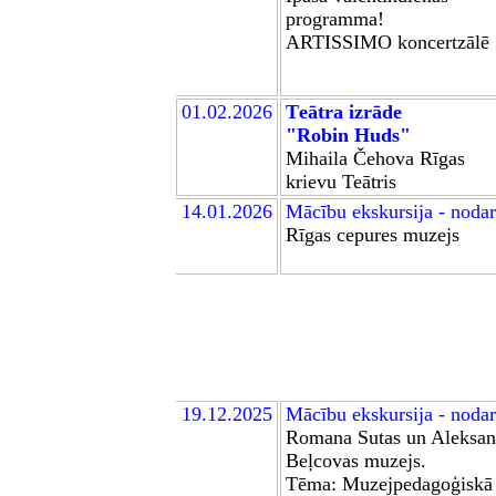
programma!
ARTISSIMO koncertzālē
01.02.2026
T
eātra izrād
e
"Robin Huds"
Mihaila Čehova Rīgas
krievu Teātr
is
14.01.2026
Mācību ekskursija - noda
Rīgas cepures muzejs
19
.12.2025
Mācību ekskursija - noda
Romana Sutas un Aleksan
Beļcovas muzejs.
Tēma: Muzejpedagoģiskā