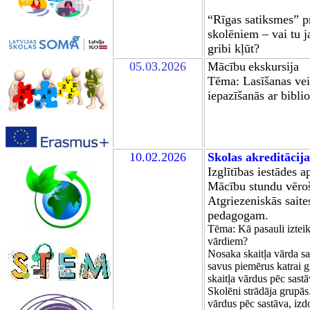
“Rīgas satiksmes” 
skolēniem – vai tu j
gribi kļūt?
05.03.2026
Mācību
ekskursija
Tēma: Lasīšanas vei
iepazīšanās ar bibli
10.02.2026
Skolas akreditācija
Izglītības iestādes
Mācību stundu vēro
Atgriezeniskās saite
pedagogam.
Tēma: Kā pasauli izteikt
vārdiem?
Nosaka skaitļa vārda s
savus piemērus katrai 
skaitļa vārdus pēc sast
Skolēni strādāja grupās
vārdus pēc sastāva, iz