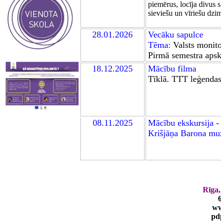
piemērus, locīja divus s
sieviešu un vīriešu dzim
28
.
0
1.202
6
Vecāku sapulce
Tēma:
V
alsts monito
Pirmā semestra apsk
18
.12.2025
Mācību film
a
Tīklā. TTT leģenda
0
8
.11.2025
Mācību ekskursija -
Krišjāņa Barona mu
Rīga,
ww
pd