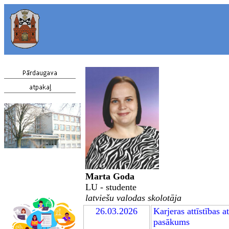
Marta Goda
LU - studente
latviešu valodas skolotāja
26.03.2026
Karjeras attīstības a
pasākums