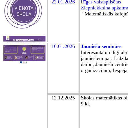
22.01.2026
Rīgas valstspilsētas
Ziepniekkalna apkaim
“Matemātiskās kafejn
16.01.2026
Jauniešu seminārs
I
nteresantā un digitālā
jauniešiem par: Līdzda
darbu; Jauniešu centri
organizācijām; Iespēj
12
.1
2
.2025
Skolas matem
ātikas o
9.kl.