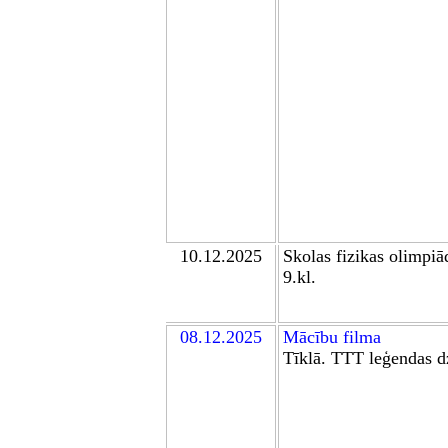
10
.1
2
.2025
Skolas
fizikas olimpiā
9.kl.
0
8
.12.2025
Mācību film
a
Tīklā. TTT leģendas 