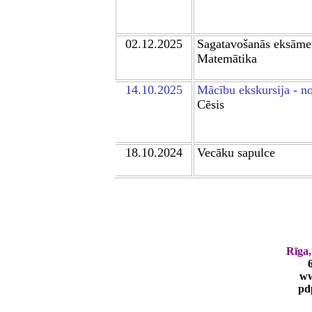
0
2
.12.2025
Sagatavošanās eksām
Matemātika
14.10.2025
Mācību ekskursija - n
Cēsis
1
8.10.2024
Vecāku sapulce
Rīga,
ww
pd