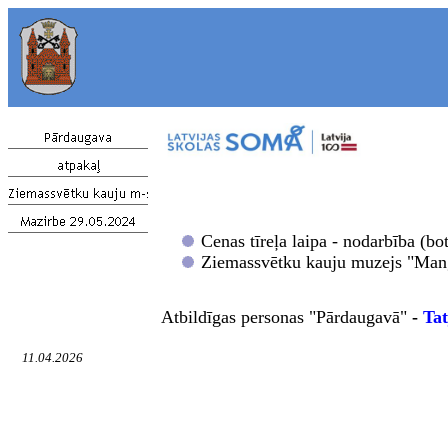
Cenas tīreļa laipa - nodarbība (bo
Ziemassvētku kauju muzejs "Manga
Atbildīga
s personas "Pārdaugavā"
-
Ta
11.04.2026