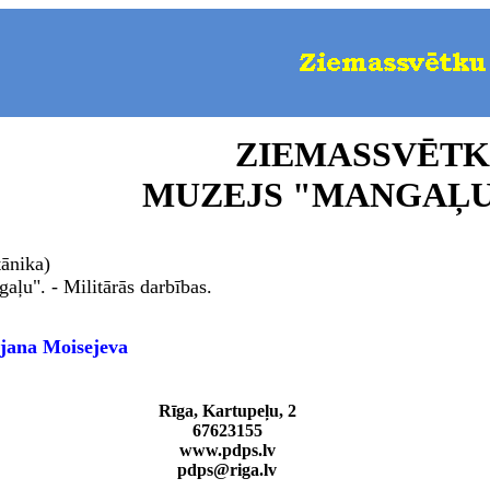
ZIEMASSVĒTK
MUZEJS "MANGAĻ
tānika)
ļu". - Militārās darbības.
tjana Moisejeva
Rīga, Kartupeļu, 2
67623
1
55
www.pdps.lv
pdps@riga.lv