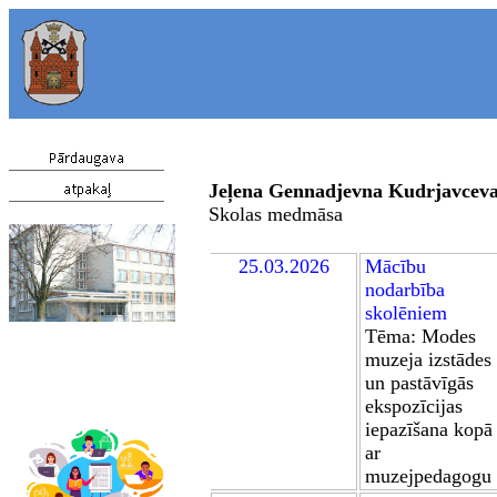
Jeļena Gennadjevna Kudrjavcev
Skolas medmāsa
25
.03.2026
Mācību
nodarbība
skolēniem
Tēma: Modes
muzeja izstādes
un pastāvīgās
ekspozīcijas
iepazīšana kopā
ar
muzejpedagogu