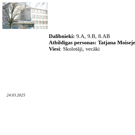
Dal
ī
bnieki:
9.A, 9.B, 8.AB
Atbildīgas personas: Tatjana Moisej
Viesi
: Skolotāji, vecāki
24.03.2025