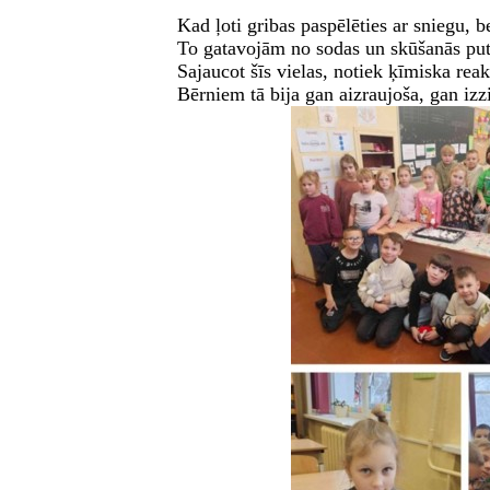
Kad ļoti gribas paspēlēties ar sniegu, 
To gatavojām no sodas un skūšanās pu
Sajaucot šīs vielas, notiek ķīmiska reak
Bērniem tā bija gan aizraujoša, gan izz