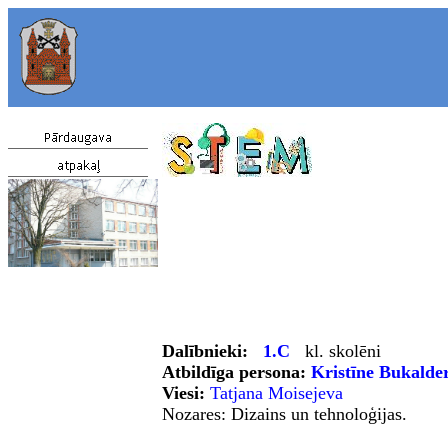
Dal
ī
bnieki:
1.C
kl. skolēni
Atbildīga persona:
Kristīne Bukalde
Viesi:
T
atjana Moisejeva
Nozares: Dizains un tehnoloģijas.