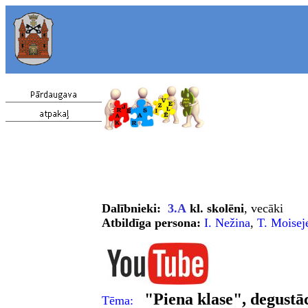
Dal
ī
bnieki:
3.A
kl. skolēni
, vecāki
Atbildīga persona:
I. Nežina
,
T. Moisej
"Piena klase", degustāc
Tēma: