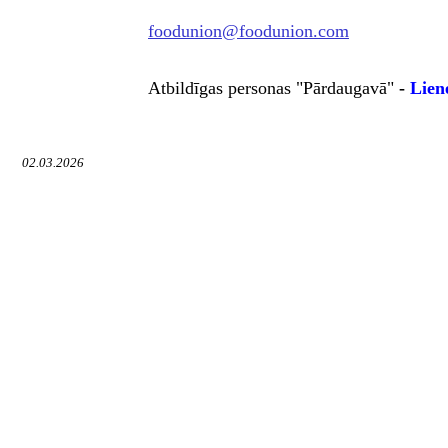
foodunion@foodunion.com
Atbildīga
s personas "Pārdaugavā"
-
Lien
02.03.2026